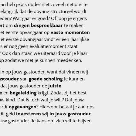
dan heb je als ouder niet zoveel met ons te
langrijk dat de opvang structureel wordt
reden? Wat gaat er goed? Of loop je ergens
nt
om
dingen bespreekbaar
te maken.
et eerste opvangjaar op
vaste momenten
t eerste opvangjaar vindt er een jaarlijkse
als er nog geen evaluatiemoment staat
 Ook dan staan we uiteraard voor je klaar.
op zodat we met je kunnen meedenken.
in op jouw gastouder, want dat vinden wij
astouder
van
goede scholing
te kunnen
 dat jouw gastouder de
juiste
e
en
begeleiding
krijgt. Zodat zij het best
 kind. Dat is toch wat je wilt? Dat jouw
rdt
opgevangen
? Hiervoor betaal je aan ons
dit geld
investeren
wij
in jouw gastouder
.
uw gastouder de kans om zichzelf te blijven