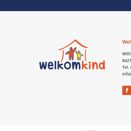
Wel
Will
842
Tel.
info