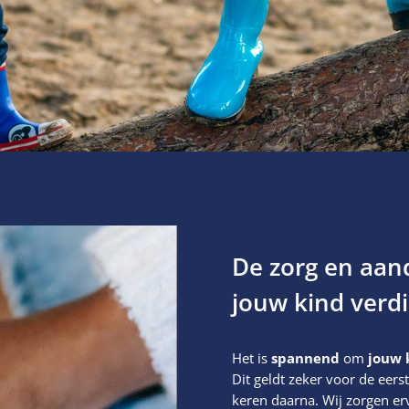
De zorg en aan
jouw kind verd
Het is
spannend
om
jouw 
Dit geldt zeker voor de eers
keren daarna. Wij zorgen er