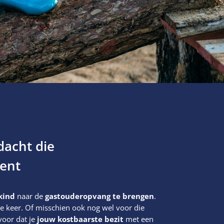
dacht die
ient
kind
naar de
gastouderopvang te brengen
.
te keer. Of misschien ook nog wel voor die
voor dat je
jouw kostbaarste bezit
met een