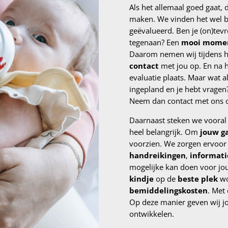
Als het allemaal goed gaat, 
maken. We vinden het wel be
geëvalueerd. Ben je (on)tev
tegenaan? Een
mooi mome
Daarom nemen wij tijdens h
contact
met jou op. En na he
evaluatie plaats. Maar wat 
ingepland en je hebt vragen?
Neem dan contact met ons 
Daarnaast steken we vooral 
heel belangrijk. Om
jouw g
voorzien. We zorgen ervoor
handreikingen
,
informati
mogelijke kan doen voor jouw
kindje
op de
beste plek
wo
bemiddelingskosten
. Met 
Op deze manier geven wij jo
ontwikkelen.