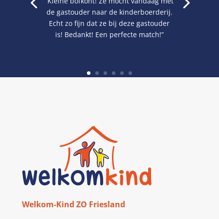
“Kleine bofkont! Ze mocht vandaag met
de gastouder naar de kinderboerderij.
Echt zo fijn dat ze bij deze gastouder
is! Bedankt! Een perfecte match!”
Welkom-Kind ZO Friesland