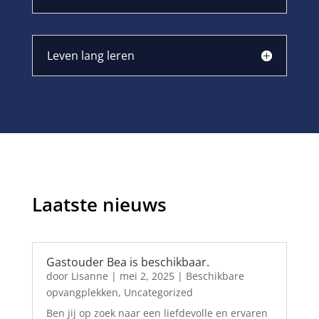
Leven lang leren
Laatste nieuws
Gastouder Bea is beschikbaar.
door
Lisanne
|
mei 2, 2025
|
Beschikbare
opvangplekken
,
Uncategorized
Ben jij op zoek naar een liefdevolle en ervaren